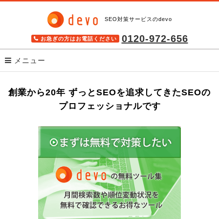
SEO対策サービスのdevo
0120-972-656
お急ぎの方はお電話ください
メニュー
サービス
創業から20年 ずっとSEOを追求してきたSEOの
SEOツール キーワードファインダー
プロフェッショナルです
検索順位チェックツール BULL
格安SEOサービス SEO Pack
高機能SEOツール seodoor(セオドア)
導入事例
無料SEOツール