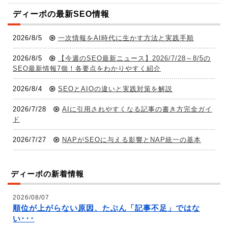
会社概要
ディーボの最新SEO情報
私たちについて
2026/8/5
一次情報をAI時代に生かす方法と実践手順
新着情報
2026/8/5
【今週のSEO最新ニュース】2026/7/28～8/5の
SEO最新情報7個！各要点をわかりやすく紹介
SEO無料調査を申し込む
2026/8/4
SEOとAIOの違いと実践対策を解説
SEOチェックリストを無料DLする
2026/7/28
AIに引用されやすくなる記事の書き方完全ガイ
ド
2026/7/27
NAPがSEOに与える影響とNAP統一の基本
ディーボの新着情報
2026/08/07
順位が上がらない原因、たぶん「記事不足」ではな
い･･･