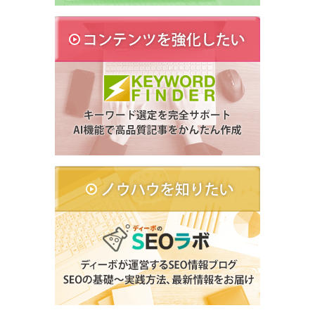
SEOを学ぶ
SEOとは？
SEOラボ(SEOの基礎と対策)
AI×SEO(AISEOの基礎と対策)
SEOセミナー
SEO資料
業種別SEOガイド
SEOのよくある質問
ブログ
SEO最新ニュース
SEO研究データ
会社概要