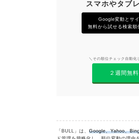
スマホやタブ
Google変動と
無料から試せる検索順位
＼その順位チェック自動化
２週間無料
「BULL」は、
Google、Yaho
ド管理を簡略化し、順位変動の理由