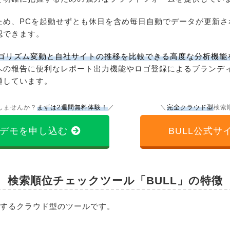
ため、PCを起動せずとも休日を含め毎日自動でデータが更新さ
認できます。
アルゴリズム変動と自社サイトの推移を比較できる高度な分析機能
への報告に便利なレポート出力機能やロゴ登録によるブランデ
適しています。
しませんか？
まずは2週間無料体験！
／
＼
完全クラウド型
検索
デモを申し込む
BULL公式サ
検索順位チェックツール「BULL」の特徴
ックするクラウド型のツールです。