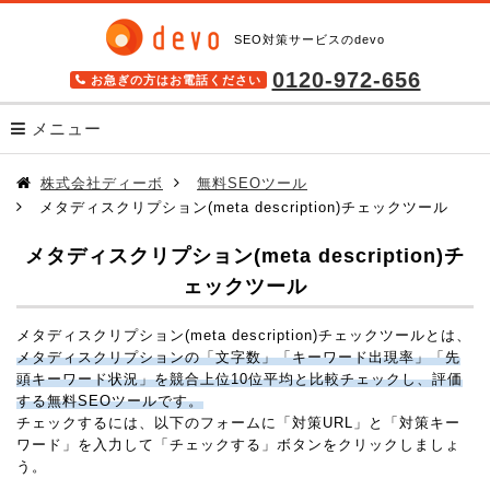
SEO対策サービスのdevo
0120-972-656
お急ぎの方はお電話ください
メニュー
サービス
株式会社ディーボ
無料SEOツール
メタディスクリプション(meta description)チェックツール
SEOツール キーワードファインダー
メタディスクリプション(meta description)チ
検索順位チェックツール BULL
ェックツール
格安SEOサービス SEO Pack
メタディスクリプション(meta description)チェックツールとは、
高機能SEOツール seodoor(セオドア)
メタディスクリプションの「文字数」「キーワード出現率」「先
頭キーワード状況」を競合上位10位平均と比較チェックし、評価
導入事例
する無料SEOツールです。
チェックするには、以下のフォームに「対策URL」と「対策キー
無料SEOツール
ワード」を入力して「チェックする」ボタンをクリックしましょ
う。
SEOを学ぶ