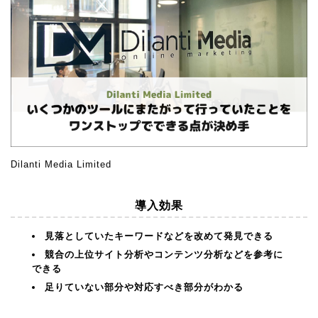
SEOとは？
SEOラボ(SEOの基礎と対策)
AI×SEO(AISEOの基礎と対策)
SEOセミナー
SEO資料
業種別SEOガイド
Dilanti Media Limited
SEOのよくある質問
導入効果
ブログ
見落としていたキーワードなどを改めて発見できる
SEO最新ニュース
競合の上位サイト分析やコンテンツ分析などを参考に
できる
SEO研究データ
足りていない部分や対応すべき部分がわかる
会社概要