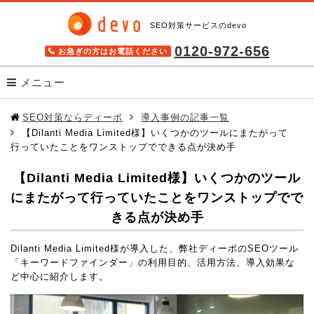
SEO対策サービスのdevo
0120-972-656
お急ぎの方はお電話ください
メニュー
サービス
SEO対策ならディーボ
導入事例の記事一覧
【Dilanti Media Limited様】いくつかのツールにまたがって
SEOツール キーワードファインダー
行っていたことをワンストップでできる点が決め手
検索順位チェックツール BULL
【Dilanti Media Limited様】いくつかのツール
格安SEOサービス SEO Pack
にまたがって行っていたことをワンストップでで
きる点が決め手
高機能SEOツール seodoor(セオドア)
Dilanti Media Limited様が導入した、弊社ディーボのSEOツール
導入事例
「キーワードファインダー」の利用目的、活用方法、導入効果な
ど中心に紹介します。
無料SEOツール
SEOを学ぶ