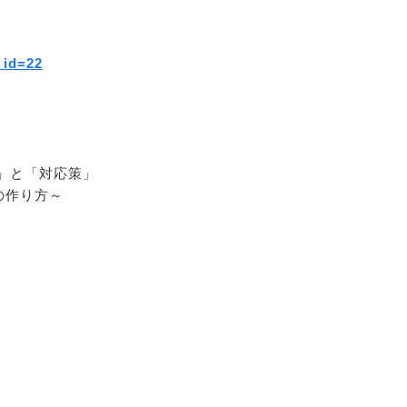
_id=22
点」と「対応策」
の作り方～