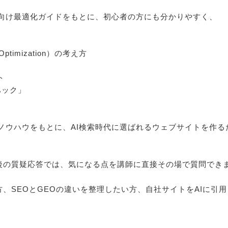
検索向け最適化ガイドをもとに、初心者の方にも分かりやすく、
 Optimization）の考え方
ト
Oハック」
Oノウハウをもとに、AI検索時代に選ばれるウェブサイトを作
。
後の質疑応答では、気になる点を講師に直接その場で質問でき
方、SEOとGEOの違いを整理したい方、自社サイトをAIに引