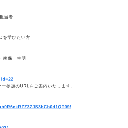
業担当者
のSEOを学びたい方
 南保 生明
_id=22
ー参加のURLをご案内いたします。
2hub0R6ckRZZ3ZJS3hCb0d1QT09/
502/