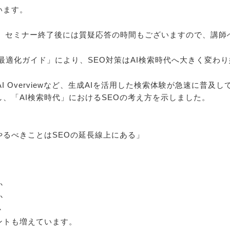
います。
す。セミナー終了後には質疑応答の時間もございますので、講
向け最適化ガイド」により、SEO対策はAI検索時代へ大きく変わ
gle AI Overviewなど、生成AIを活用した検索体験が急速に普
し、「AI検索時代」におけるSEOの考え方を示しました。
やるべきことはSEOの延長線上にある」
か
か
か
ントも増えています。