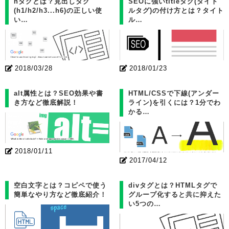
hタグとは？見出しタグ
SEOに強いtitleタグ(タイト
(h1/h2/h3...h6)の正しい使
ルタグ)の付け方とは？タイト
い…
ル…
2018/03/28
2018/01/23
alt属性とは？SEO効果や書
HTML/CSSで下線(アンダー
き方など徹底解説！
ライン)を引くには？1分でわ
かる…
2018/01/11
2017/04/12
空白文字とは？コピペで使う
divタグとは？HTMLタグで
簡単なやり方など徹底紹介！
グループ化すると共に抑えた
い5つの…