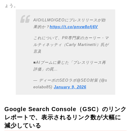
ょう。
AIO/LLMO/GEOにプレスリリースが効
果的か？
https://t.co/pnvw8ofj6V
これについて、PR専門家のカーリー・マ
ルティネッティ（Carly Martinetti）氏が
言及
■AIブームに乗じた「プレスリリース再
評価」の罠…
— ディーボのSEOラボ@SEO対策 (@s
eolabo85)
January 9, 2026
Google Search Console（GSC）のリンク
レポートで、表示されるリンク数が大幅に
減少している