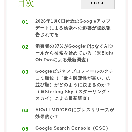
目次
CLOSE
会社概要
私たちについて
2026年1月6日付近のGoogleアップ
新着情報
デートによる検索への影響が複数報
告されてる
SEO無料調査を申し込む
消費者の37%がGoogleではなくAIツ
ールから検索を始めている（※Eight
SEOチェックリストを無料DLする
Oh Twoによる最新調査）
Googleビジネスプロフィールのクチ
コミ順位（『最も関連性が高い』の
並び順）がどのように決まるのか？
（※Sterling Sky（スターリング・
スカイ）による最新調査）
AIO/LLMO/GEOにプレスリリースが
効果的か？
Google Search Console（GSC）