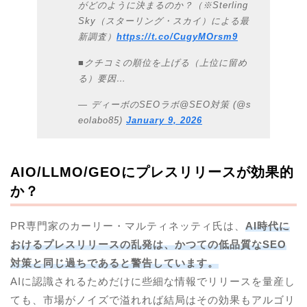
がどのように決まるのか？（※Sterling
Sky（スターリング・スカイ）による最
新調査）
https://t.co/CugyMOrsm9
■クチコミの順位を上げる（上位に留め
る）要因…
— ディーボのSEOラボ@SEO対策 (@s
eolabo85)
January 9, 2026
AIO/LLMO/GEOにプレスリリースが効果的
か？
PR専門家のカーリー・マルティネッティ氏は、
AI時代に
おけるプレスリリースの乱発は、かつての低品質なSEO
対策と同じ過ちであると警告しています。
AIに認識されるためだけに些細な情報でリリースを量産し
ても、市場がノイズで溢れれば結局はその効果もアルゴリ