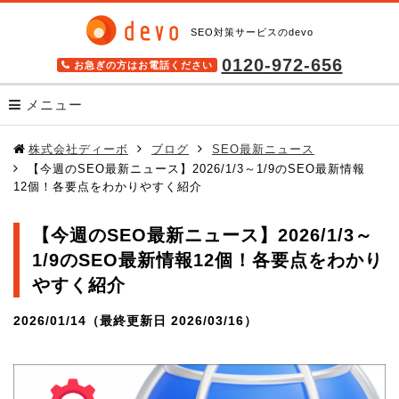
SEO対策サービスのdevo
0120-972-656
お急ぎの方はお電話ください
メニュー
サービス
株式会社ディーボ
ブログ
SEO最新ニュース
【今週のSEO最新ニュース】2026/1/3～1/9のSEO最新情報
SEOツール キーワードファインダー
12個！各要点をわかりやすく紹介
検索順位チェックツール BULL
【今週のSEO最新ニュース】2026/1/3～
格安SEOサービス SEO Pack
1/9のSEO最新情報12個！各要点をわかり
高機能SEOツール seodoor(セオドア)
やすく紹介
導入事例
2026/01/14（最終更新日 2026/03/16）
無料SEOツール
SEOを学ぶ