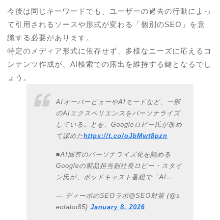
今後は同じキーワードでも、ユーザーの過去の行動によっ
て引用されるソースや形式が変わる「個別のSEO」を意
識する必要があります。
特定のメディア形式に依存せず、多様なニーズに応えるコ
ンテンツ作成が、AI検索での露出を維持する鍵となるでし
ょう。
AIオーバービューやAIモードなど、一部
のAIエクスペリエンスをパーソナライズ
していることを、Googleロビー氏が改め
て認めた
https://t.co/oJbMwt8pzn
■AI回答のパーソナライズ化を認める
Googleの製品担当副社長ロビー・スタイ
ン氏が、ポッドキャスト番組で「AI…
— ディーボのSEOラボ@SEO対策 (@s
eolabo85)
January 8, 2026