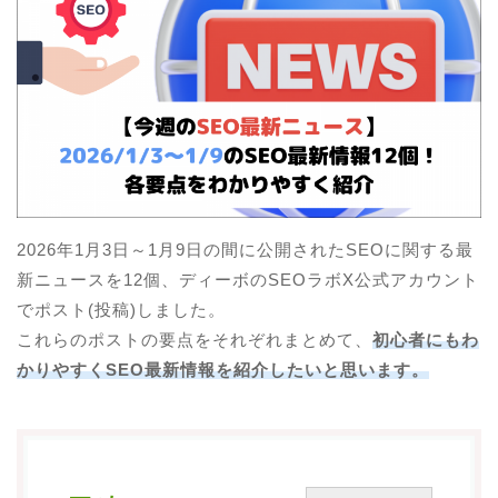
SEOとは？
SEOラボ(SEOの基礎と対策)
AI×SEO(AISEOの基礎と対策)
SEOセミナー
SEO資料
業種別SEOガイド
2026年1月3日～1月9日の間に公開されたSEOに関する最
新ニュースを12個、ディーボのSEOラボX公式アカウント
SEOのよくある質問
でポスト(投稿)しました。
ブログ
これらのポストの要点をそれぞれまとめて、
初心者にもわ
かりやすくSEO最新情報を紹介したいと思います。
SEO最新ニュース
SEO研究データ
会社概要