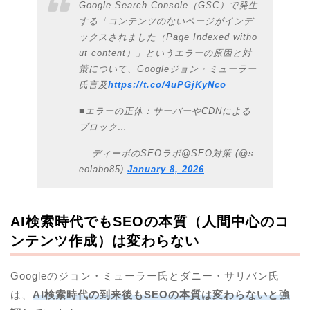
Google Search Console（GSC）で発生
する「コンテンツのないページがインデ
ックスされました（Page Indexed witho
ut content）」というエラーの原因と対
策について、Googleジョン・ミューラー
氏言及
https://t.co/4uPGjKyNco
■エラーの正体：サーバーやCDNによる
ブロック…
— ディーボのSEOラボ@SEO対策 (@s
eolabo85)
January 8, 2026
AI検索時代でもSEOの本質（人間中心のコ
ンテンツ作成）は変わらない
Googleのジョン・ミューラー氏とダニー・サリバン氏
は、
AI検索時代の到来後もSEOの本質は変わらないと強