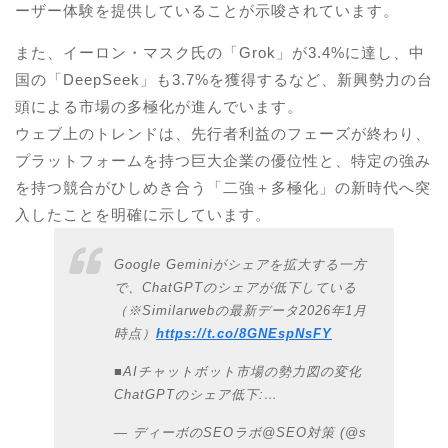
ーザー体験を提供していることが示唆されています。
また、イーロン・マスク氏の「Grok」が3.4%に達し、中
国の「DeepSeek」も3.7%を獲得するなど、新興勢力の台
頭による市場の多極化が進んでいます。
ウェブ上のトレンドは、先行者利益のフェーズが終わり、
プラットフォームを持つ巨大企業の優位性と、特定の強み
を持つ競合がひしめき合う「二強＋多極化」の新時代へ突
入したことを明確に示しています。
Google Geminiがシェアを拡大する一方
で、ChatGPTのシェアが低下している
（※Similarwebの最新データ2026年1月
時点）
https://t.co/8GNEspNsFY
■AIチャットボット市場の勢力図の変化
ChatGPTのシェア低下:…
— ディーボのSEOラボ@SEO対策 (@s