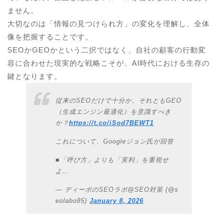
ません。
大切なのは「情報の見つけられ方」の変化を理解し、全体
像を把握することです。
SEOかGEOかという二択ではなく、自社の顧客の行動変
容に合わせた現実的な戦略こそが、AI時代における生存の
鍵となります。
従来のSEOだけで十分か、それともGEO
（生成エンジン最適化）を意識すべき
か？
https://t.co/iSod7BEWT1
これについて、Googleジョン氏が回答
■「呼び方」よりも「実利」を重視せ
よ…
— ディーボのSEOラボ@SEO対策 (@s
eolabo85)
January 8, 2026