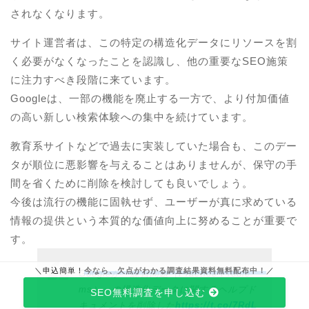
されなくなります。
サイト運営者は、この特定の構造化データにリソースを割
く必要がなくなったことを認識し、他の重要なSEO施策
に注力すべき段階に来ています。
Googleは、一部の機能を廃止する一方で、より付加価値
の高い新しい検索体験への集中を続けています。
教育系サイトなどで過去に実装していた場合も、このデー
タが順位に悪影響を与えることはありませんが、保守の手
間を省くために削除を検討しても良いでしょう。
今後は流行の機能に固執せず、ユーザーが真に求めている
情報の提供という本質的な価値向上に努めることが重要で
す。
＼申込簡単！
今なら、欠点がわかる調査結果資料無料配布中！
／
Googleが『練習問題（Practice Proble
ms）』の構造化データに関するヘルプド
SEO無料調査を申し込む
キュメントを削除した
https://t.co/7RdL