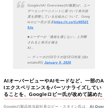
GoogleのAI Overviews(AI概要)が、ユー
ザーエンゲージメントに基づいて表示頻
度を調整している仕組みについて、Goog
leロビー氏が言及
https://t.co/CzN5521
9Jo
■ユーザーが「価値を感じない」と判断
されると表示が減る
AI…
— ディーボのSEOラボ@SEO対策 (@s
eolabo85)
January 9, 2026
AIオーバービューやAIモードなど、一部のA
Iエクスペリエンスをパーソナライズしてい
ることを、Googleロビー氏が改めて認めた
Googleの製品担当副社長ロビー・スタイン氏は、
AI Over