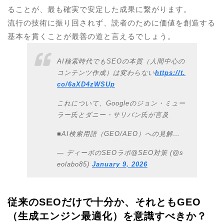
ることが、最も確実で安定した成果に繋がります。
流行の技術に振り回されず、読者のために価値を創造する
基本を貫くことが最善の道と言えるでしょう。
AI検索時代でもSEOの本質（人間中心の
コンテンツ作成）は変わらない
https://t.
co/6aXD4zWSUp
これについて、Googleのジョン・ミュー
ラー氏とダニー・サリバン氏が言及
■AI検索用語（GEO/AEO）への見解…
— ディーボのSEOラボ@SEO対策 (@s
eolabo85)
January 9, 2026
従来のSEOだけで十分か、それともGEO
（生成エンジン最適化）を意識すべきか？