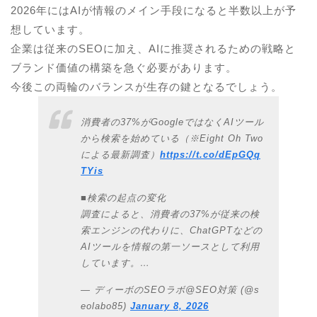
2026年にはAIが情報のメイン手段になると半数以上が予
想しています。
企業は従来のSEOに加え、AIに推奨されるための戦略と
ブランド価値の構築を急ぐ必要があります。
今後この両輪のバランスが生存の鍵となるでしょう。
消費者の37%がGoogleではなくAIツール
から検索を始めている（※Eight Oh Two
による最新調査）
https://t.co/dEpGQq
TYis
■検索の起点の変化
調査によると、消費者の37%が従来の検
索エンジンの代わりに、ChatGPTなどの
AIツールを情報の第一ソースとして利用
しています。…
— ディーボのSEOラボ@SEO対策 (@s
eolabo85)
January 8, 2026