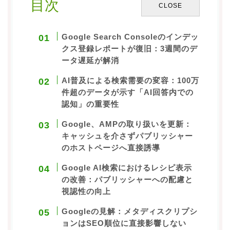
目次
CLOSE
会社概要
私たちについて
Google Search Consoleのインデッ
新着情報
クス登録レポートが復旧：3週間のデ
ータ遅延が解消
SEO無料調査を申し込む
AI普及による検索需要の変容：100万
件超のデータが示す「AI回答内での
SEO資料を無料ダウンロードする
認知」の重要性
Google、AMPの取り扱いを更新：
キャッシュを介さずパブリッシャー
のホストページへ直接誘導
Google AI検索におけるレシピ表示
の改善：パブリッシャーへの配慮と
視認性の向上
Googleの見解：メタディスクリプシ
ョンはSEO順位に直接影響しない