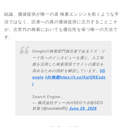
結論、価値提供が唯一の道 検索エンジンを欺くような手
法ではなく、読者への真の価値提供に注力することこそ
が、次世代の検索においても優位性を保つ唯一の方法で
す。
Googleの検索部門責任者であるリズ・リ
ード氏へのインタビューを通じ、人工知
能を活用した検索環境でサイトの露出を
高めるための指針を解説しています。
#G
oogle
#AI検索
https://t.co/XqlQKEsdz
j
Search Engine…
— 株式会社ディーボのSEOラボ@SEO
対策 (@seolabo85)
June 29, 2026