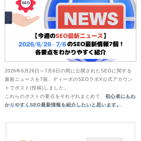
SEOとは？
SEOラボ(SEOの基礎と対策)
AI×SEO(AISEOの基礎と対策)
SEOセミナー
SEO資料
業種別SEOガイド
2026年6月26日～7月6日の間に公開されたSEOに関する
最新ニュースを7個、ディーボのSEOラボX公式アカウン
SEOのよくある質問
トでポスト(投稿)しました。
ブログ
これらのポストの要点をそれぞれまとめて、
初心者にもわ
かりやすくSEO最新情報を紹介したいと思います。
SEO最新ニュース
SEO研究データ
会社概要