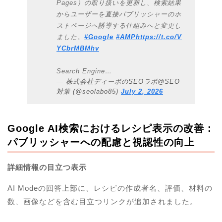
Pages）の取り扱いを更新し、検索結果
からユーザーを直接パブリッシャーのホ
ストページへ誘導する仕組みへと変更し
ました。
#Google
#AMP
https://t.co/V
YCbrMBMhv
Search Engine…
— 株式会社ディーボのSEOラボ@SEO
対策 (@seolabo85)
July 2, 2026
Google AI検索におけるレシピ表示の改善：
パブリッシャーへの配慮と視認性の向上
詳細情報の目立つ表示
AI Modeの回答上部に、レシピの作成者名、評価、材料の
数、画像などを含む目立つリンクが追加されました。