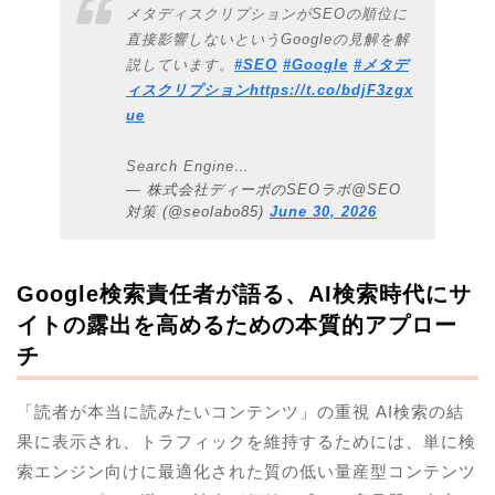
メタディスクリプションがSEOの順位に
直接影響しないというGoogleの見解を解
説しています。
#SEO
#Google
#メタデ
ィスクリプション
https://t.co/bdjF3zgx
ue
Search Engine…
— 株式会社ディーボのSEOラボ@SEO
対策 (@seolabo85)
June 30, 2026
Google検索責任者が語る、AI検索時代にサ
イトの露出を高めるための本質的アプロー
チ
「読者が本当に読みたいコンテンツ」の重視 AI検索の結
果に表示され、トラフィックを維持するためには、単に検
索エンジン向けに最適化された質の低い量産型コンテンツ