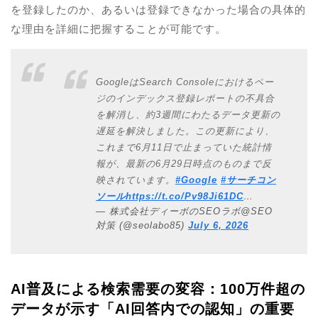
を登録したのか、あるいは登録できなかった場合の具体的
な理由を詳細に把握することが可能です。
GoogleはSearch Consoleにおけるペー
ジのインデックス登録レポートの不具合
を解消し、約3週間にわたるデータ更新の
遅延を解決しました。この更新により、
これまで6月11日で止まっていた統計情
報が、最新の6月29日時点のものまで反
映されています。
#Google
#サーチコン
ソール
https://t.co/Pv98Ji61DC
…
— 株式会社ディーボのSEOラボ@SEO
対策 (@seolabo85)
July 6, 2026
AI普及による検索需要の変容：100万件超の
データが示す「AI回答内での認知」の重要