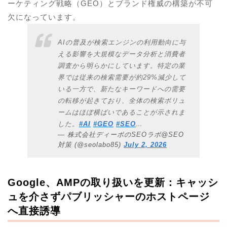
ーケティング戦略（GEO）とブランド権威の構築が不可
欠になっています。
AIの普及が検索エンジンの利用動向に与
える影響を大規模なデータ分析と消費者
調査から明らかにしています。特定の業
界では従来の検索需要が約29%減少して
いる一方で、新たなキーワードへの需要
の転移が起きており、全体の検索ボリュ
ームはほぼ横ばいであることが示されま
した。
#AI
#GEO
#SEO
…
— 株式会社ディーボのSEOラボ@SEO
対策 (@seolabo85)
July 2, 2026
Google、AMPの取り扱いを更新：キャッシ
ュを介さずパブリッシャーのホストページ
へ直接誘導