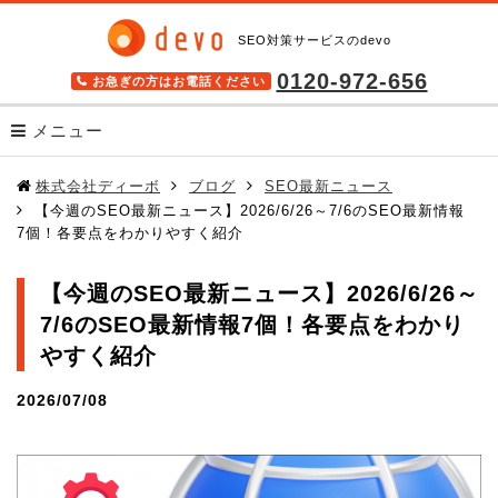
SEO対策サービスのdevo
0120-972-656
お急ぎの方はお電話ください
メニュー
サービス
株式会社ディーボ
ブログ
SEO最新ニュース
【今週のSEO最新ニュース】2026/6/26～7/6のSEO最新情報
SEOツール キーワードファインダー
7個！各要点をわかりやすく紹介
検索順位チェックツール BULL
【今週のSEO最新ニュース】2026/6/26～
格安SEOサービス SEO Pack
7/6のSEO最新情報7個！各要点をわかり
高機能SEOツール seodoor(セオドア)
やすく紹介
導入事例
2026/07/08
無料SEOツール
SEOを学ぶ