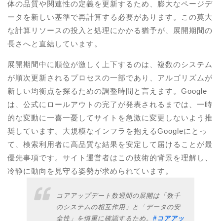
体の品質や関連性の定義を更新するため、膨大なページデ
ータを新しい基準で再計算する必要があります。この莫大
な計算リソースの投入と処理にかかる猶予が、展開期間の
長さへと直結しています。
展開期間中に順位が激しく上下するのは、複数のシステム
が順次更新されるプロセスの一部であり、アルゴリズムが
新しい均衡点を探るための調整時間と言えます。Google
は、公式にロールアウトの完了が発表されるまでは、一時
的な変動に一喜一憂してサイトを急激に変更しないよう推
奨しています。大規模なインフラを抱えるGoogleにとっ
て、検索利用者に高品質な結果を安定して届けることが最
優先事項です。サイト運営者はこの技術的背景を理解し、
冷静に動向を見守る姿勢が求められています。
コアアップデート数週間の展開は「数千
のシステムの相互作用」と「データの安
全性」を慎重に確認するため。
#コアアッ