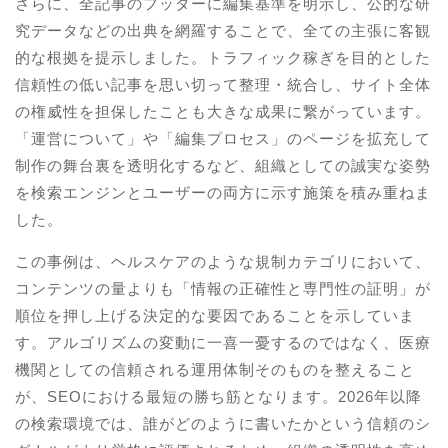
さらに、全記事のフッターに編集基準を明示し、公的な研
究データなどの出典を網羅することで、全ての主張に客観
的な根拠を提示しました。トラフィック稼ぎを目的とした
信頼性の低い記事を思い切って整理・統合し、サイト全体
の権威性を担保したことも大きな成果に繋がっています。
「運営について」や「編集プロセス」のページを拡充して
制作の舞台裏を透明化するなど、組織としての誠実な姿勢
を検索エンジンとユーザーの両方に示す施策を積み重ねま
した。
この事例は、ヘルスケアのような規制カテゴリにおいて、
コンテンツの量よりも「情報の正確性と専門性の証明」が
順位を押し上げる決定的な要因であることを示していま
す。アルゴリズムの変動に一喜一憂するのではなく、医療
機関としての信頼される運用体制そのものを整えること
が、SEOにおける最短の勝ち筋となります。2026年以降
の検索環境では、誰がどのように書いたかという信頼のシ