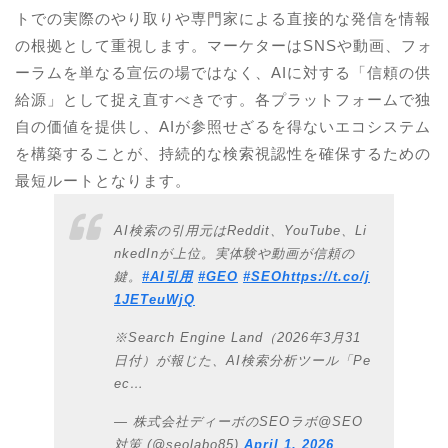
トでの実際のやり取りや専門家による直接的な発信を情報
の根拠として重視します。マーケターはSNSや動画、フォ
ーラムを単なる宣伝の場ではなく、AIに対する「信頼の供
給源」として捉え直すべきです。各プラットフォームで独
自の価値を提供し、AIが参照せざるを得ないエコシステム
を構築することが、持続的な検索視認性を確保するための
最短ルートとなります。
AI検索の引用元はReddit、YouTube、Li
nkedInが上位。実体験や動画が信頼の
鍵。
#AI引用
#GEO
#SEO
https://t.co/j
1JETeuWjQ
※Search Engine Land（2026年3月31
日付）が報じた、AI検索分析ツール「Pe
ec…
— 株式会社ディーボのSEOラボ@SEO
対策 (@seolabo85)
April 1, 2026