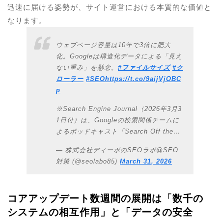
迅速に届ける姿勢が、サイト運営における本質的な価値と
なります。
ウェブページ容量は10年で3倍に肥大
化。Googleは構造化データによる「見え
ない重み」を懸念。
#ファイルサイズ
#ク
ローラー
#SEO
https://t.co/9aijVjOBC
p
※Search Engine Journal（2026年3月3
1日付）は、Googleの検索関係チームに
よるポッドキャスト「Search Off the…
— 株式会社ディーボのSEOラボ@SEO
対策 (@seolabo85)
March 31, 2026
コアアップデート数週間の展開は「数千の
システムの相互作用」と「データの安全