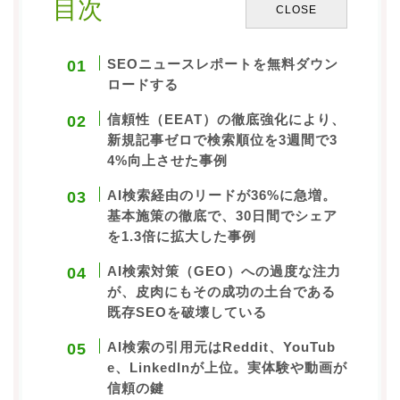
目次
CLOSE
会社概要
私たちについて
SEOニュースレポートを無料ダウン
新着情報
ロードする
信頼性（EEAT）の徹底強化により、
SEO無料調査を申し込む
新規記事ゼロで検索順位を3週間で3
4%向上させた事例
SEOチェックリストを無料DLする
AI検索経由のリードが36%に急増。
基本施策の徹底で、30日間でシェア
を1.3倍に拡大した事例
AI検索対策（GEO）への過度な注力
が、皮肉にもその成功の土台である
既存SEOを破壊している
AI検索の引用元はReddit、YouTub
e、LinkedInが上位。実体験や動画が
信頼の鍵