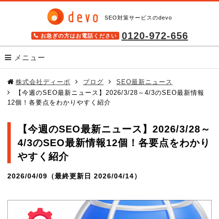
SEO対策サービスのdevo
0120-972-656
お急ぎの方はお電話ください
メニュー
サービス
株式会社ディーボ
ブログ
SEO最新ニュース
【今週のSEO最新ニュース】2026/3/28～4/3のSEO最新情報
SEOツール キーワードファインダー
12個！各要点をわかりやすく紹介
検索順位チェックツール BULL
【今週のSEO最新ニュース】2026/3/28～
格安SEOサービス SEO Pack
4/3のSEO最新情報12個！各要点をわかり
高機能SEOツール seodoor(セオドア)
やすく紹介
導入事例
2026/04/09（最終更新日 2026/04/14）
無料SEOツール
SEOを学ぶ