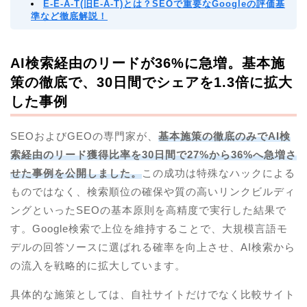
E-E-A-T(旧E-A-T)とは？SEOで重要なGoogleの評価基
準など徹底解説！
AI検索経由のリードが36%に急増。基本施
策の徹底で、30日間でシェアを1.3倍に拡大
した事例
SEOおよびGEOの専門家が、
基本施策の徹底のみでAI検
索経由のリード獲得比率を30日間で27%から36%へ急増さ
せた事例を公開しました。
この成功は特殊なハックによる
ものではなく、検索順位の確保や質の高いリンクビルディ
ングといったSEOの基本原則を高精度で実行した結果で
す。Google検索で上位を維持することで、大規模言語モ
デルの回答ソースに選ばれる確率を向上させ、AI検索から
の流入を戦略的に拡大しています。
具体的な施策としては、自社サイトだけでなく比較サイト