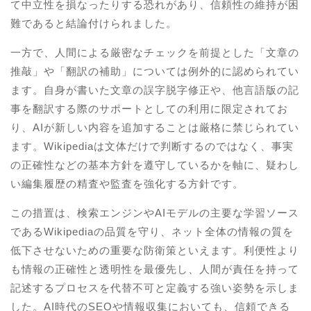
て中立性を損なったりする恐れがあり、信頼性の維持が困
難であると結論付けられました。
一方で、人間による厳密なチェックを前提とした「文章の
推敲」や「翻訳の補助」については例外的に認められてい
ます。自身が書いた文章の誤字脱字修正や、他言語版の記
事を翻訳する際のサポートとしての利用に限定されてお
り、AIが新しい内容を追加することは厳格に禁じられてい
ます。Wikipediaは文体だけで判断するのではなく、事実
の正確性などの基本方針を遵守しているかを軸に、疑わし
い編集履歴の精査や監査を強化する方針です。
この措置は、検索エンジンやAIモデルの主要な学習ソース
であるWikipediaの品質を守り、ネット全体の情報の質を
低下させないための重要な防衛策といえます。利便性より
も情報の正確性と透明性を最優先し、人間が責任を持って
記述するプロセスを代替不可と定義する強い姿勢を示しま
した。AI時代のSEOや情報収集においても、信頼できる