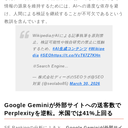
情報の源泉を維持するためには、AIへの過度な依存を避
け、人間による検証を継続することが不可欠であるという
教訓を含んでいます。
WikipediaがAIによる記事執筆を原則禁
止。検証可能性や独自研究の禁止に抵触
するため。
#AI生成コンテンツ
#Wikipe
dia
#SEO
https://t.co/VcT67Z7KHn
※Search Engine…
— 株式会社ディーボのSEOラボ@SEO
対策 (@seolabo85)
March 30, 2026
Google Geminiが外部サイトへの送客数で
Perplexityを逆転。米国では41%上回る
SE Rankingの分析によると、
Google Geminiが外部サイ