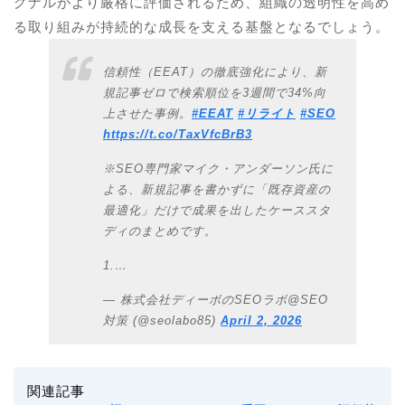
グナルがより厳格に評価されるため、組織の透明性を高め
る取り組みが持続的な成長を支える基盤となるでしょう。
信頼性（EEAT）の徹底強化により、新
規記事ゼロで検索順位を3週間で34%向
上させた事例。
#EEAT
#リライト
#SEO
https://t.co/TaxVfcBrB3
※SEO専門家マイク・アンダーソン氏に
よる、新規記事を書かずに「既存資産の
最適化」だけで成果を出したケーススタ
ディのまとめです。
1.…
— 株式会社ディーボのSEOラボ@SEO
対策 (@seolabo85)
April 2, 2026
関連記事