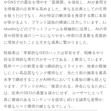
やSNSでの露出を増やす「面展開」を強化し、AIが参照す
る情報源の占有率を高めました。単なる出典としての引用
を狙うだけでなく、AIが特定の解決策を推奨する際に名前
が挙がるよう、ブランド認知の構築に注力しています。Li
nkedInなどのプラットフォームを積極的に活用し、AIの学
習や回答生成のソースになりやすい外部の言及数を意図的
に増加させたことも大きな成果に繋がりました。
投稿者は「革新的なGEOハックは存在せず、戦略をやり
切る圧倒的な実行力がすべてである」と断言しています。
既存ページの鮮度を保つ継続的なリライトや、他者が模倣
しにくい高品質なリンク獲得など、当たり前の施策を最高
水準で継続することがAI時代においても最短の勝ち筋とな
ります。ブランドがAIに「推奨される」存在になるために
は、従来のSEOの基盤を疎かにせず、ユーザーにとって
真に価値のあるコンテンツを提供し続ける誠実な姿勢が、
今後もリード獲得の鍵となるでしょう。