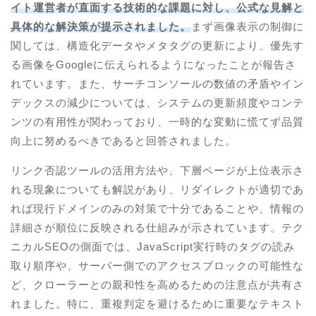
イト運営者が直面する技術的な課題に対し、公式な見解と
具体的な解決策が提示されました。
まず画像表示の制御に
関しては、構造化データやメタタグの更新により、優先す
る画像をGoogleに伝えられるようになったことが報告さ
れています。また、サーチコンソールの数値の矛盾やイン
デックスの減少については、システムの更新頻度やコンテ
ンツの有用性が関わっており、一時的な変動に慌てず品質
向上に努めるべきであると回答されました。
リンク否認ツールの活用方法や、下層ページが上位表示さ
れる現象についても解説があり、リダイレクトが適切であ
れば現行ドメインのみの対策で十分であることや、情報の
詳細さが順位に反映される仕組みが示されています。テク
ニカルSEOの側面では、JavaScript実行時のタグの読み
取り順序や、サーバー側でのアクセスブロックの可能性な
ど、クローラーとの親和性を高めるための注意点が共有さ
れました。特に、重複判定を避けるために重要なテキスト