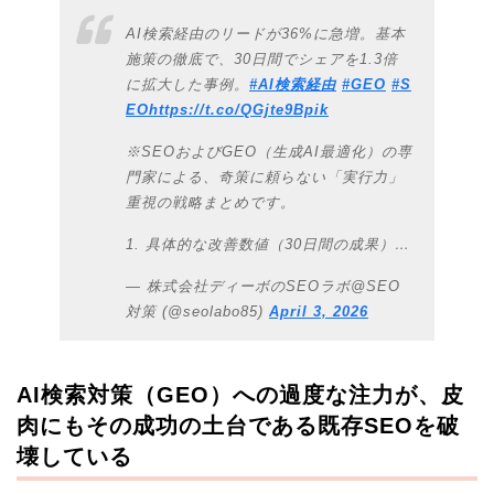
AI検索経由のリードが36%に急増。基本
施策の徹底で、30日間でシェアを1.3倍
に拡大した事例。
#AI検索経由
#GEO
#S
EO
https://t.co/QGjte9Bpik
※SEOおよびGEO（生成AI最適化）の専
門家による、奇策に頼らない「実行力」
重視の戦略まとめです。
1. 具体的な改善数値（30日間の成果）…
— 株式会社ディーボのSEOラボ@SEO
対策 (@seolabo85)
April 3, 2026
AI検索対策（GEO）への過度な注力が、皮
肉にもその成功の土台である既存SEOを破
壊している