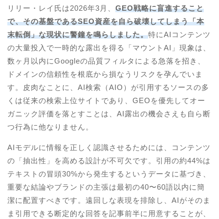
リリー・レイ氏は2026年3月、
GEO戦略に盲進すること
で、その基盤であるSEO資産を自ら破壊してしまう「本
末転倒」な現状に警鐘を鳴らしました。
特にAIコンテンツ
の大量投入で一時的な露出を得る「マウントAI」現象は、
数ヶ月以内にGoogleの品質フィルタによる急落を招き、
ドメインの信頼性を根底から損なうリスクを孕んでいま
す。皮肉なことに、AI検索（AIO）が引用するソースの多
くは従来の検索上位サイトであり、GEOを優先してオー
ガニック評価を落とすことは、AI露出の機会さえも自ら断
つ行為に他なりません。
AIモデルに情報を正しく認識させるためには、コンテンツ
の「抽出性」を高める設計が不可欠です。引用の約44%は
テキストの冒頭30%から発生するというデータに基づき、
重要な結論やブランドの主張は最初の40〜60語以内に簡
潔に配置すべきです。遠回しな表現を排除し、AIがそのま
ま引用できる断定的な回答を記事前半に用意することが、