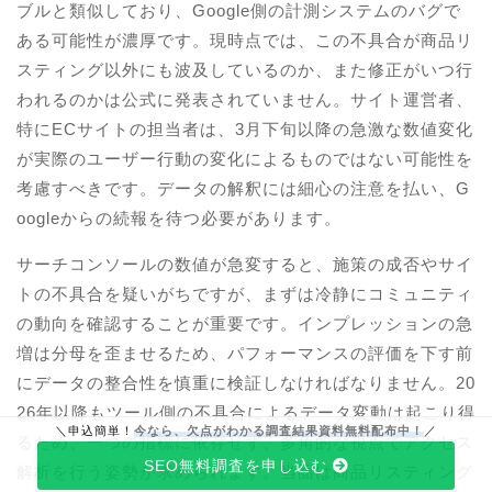
ブルと類似しており、Google側の計測システムのバグで
ある可能性が濃厚です。現時点では、この不具合が商品リ
スティング以外にも波及しているのか、また修正がいつ行
われるのかは公式に発表されていません。サイト運営者、
特にECサイトの担当者は、3月下旬以降の急激な数値変化
が実際のユーザー行動の変化によるものではない可能性を
考慮すべきです。データの解釈には細心の注意を払い、G
oogleからの続報を待つ必要があります。
サーチコンソールの数値が急変すると、施策の成否やサイ
トの不具合を疑いがちですが、まずは冷静にコミュニティ
の動向を確認することが重要です。インプレッションの急
増は分母を歪ませるため、パフォーマンスの評価を下す前
にデータの整合性を慎重に検証しなければなりません。20
26年以降もツール側の不具合によるデータ変動は起こり得
＼申込簡単！
今なら、欠点がわかる調査結果資料無料配布中！
／
るため、一つの指標に依存せず、多角的な視点でアクセス
SEO無料調査を申し込む
解析を行う姿勢が求められます。当面は商品リスティング