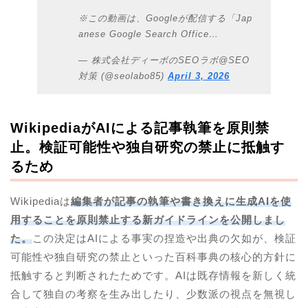
※この動画は、Googleが配信する「Jap
anese Google Search Office…
— 株式会社ディーボのSEOラボ@SEO
対策 (@seolabo85)
April 3, 2026
WikipediaがAIによる記事執筆を原則禁
止。検証可能性や独自研究の禁止に抵触す
るため
Wikipediaは
編集者が記事の執筆や書き換えに生成AIを使
用することを原則禁止する新ガイドラインを公開しまし
た。
この決定はAIによる事実の捏造や出典の欠如が、検証
可能性や独自研究の禁止といった百科事典の核心的方針に
抵触すると判断されたためです。AIは既存情報を新しく統
合して独自の考察を生み出したり、少数派の視点を無視し