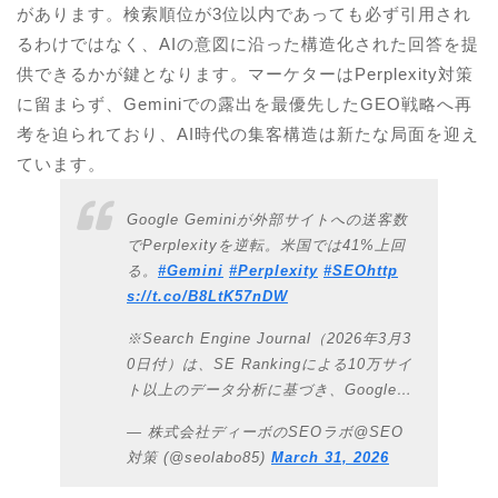
があります。検索順位が3位以内であっても必ず引用され
るわけではなく、AIの意図に沿った構造化された回答を提
供できるかが鍵となります。マーケターはPerplexity対策
に留まらず、Geminiでの露出を最優先したGEO戦略へ再
考を迫られており、AI時代の集客構造は新たな局面を迎え
ています。
Google Geminiが外部サイトへの送客数
でPerplexityを逆転。米国では41%上回
る。
#Gemini
#Perplexity
#SEO
http
s://t.co/B8LtK57nDW
※Search Engine Journal（2026年3月3
0日付）は、SE Rankingによる10万サイ
ト以上のデータ分析に基づき、Google…
— 株式会社ディーボのSEOラボ@SEO
対策 (@seolabo85)
March 31, 2026