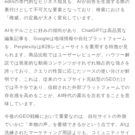
edInの専門的なビジネス知見も、AIが回答を生成する際の
裏付けとして不可欠な要素となっており、検索における
「権威」の定義が大きく変化しています。
AIモデルごとに好みの傾向があり、ChatGPTは高品質な
編集記事を、Googleは地域情報や自社プラットフォーム
を、PerplexityはB2Bレビューサイトを重用する特徴が見
られます。商品比較ではユーザーレビューが、ハウツー解
説では視覚的な動画コンテンツがそれぞれ独占的な強さを
誇っており、クエリの性質に応じたソースの使い分けが鮮
明です。これは、従来のウェブサイト完結型のSEOだけ
では不十分であり、信頼された外部プラットフォームでの
存在感を高めることが、AI時代の露出を左右することを意
味しています。
今後のGEO戦略において重要なのは、自社サイトの外側
でいかに「本物の声」を蓄積できるかという点です。AIは
洗練されたマーケティング用語よりも、コミュニティサイ