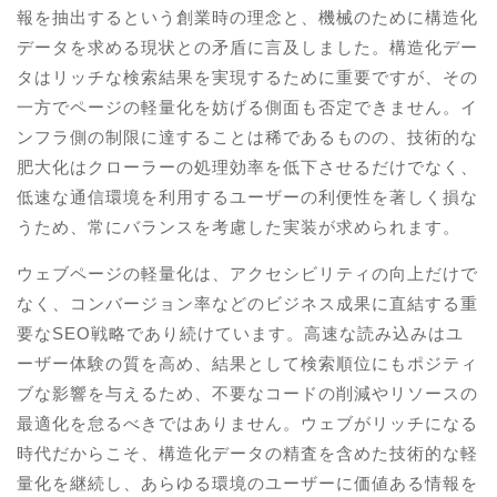
報を抽出するという創業時の理念と、機械のために構造化
データを求める現状との矛盾に言及しました。構造化デー
タはリッチな検索結果を実現するために重要ですが、その
一方でページの軽量化を妨げる側面も否定できません。イ
ンフラ側の制限に達することは稀であるものの、技術的な
肥大化はクローラーの処理効率を低下させるだけでなく、
低速な通信環境を利用するユーザーの利便性を著しく損な
うため、常にバランスを考慮した実装が求められます。
ウェブページの軽量化は、アクセシビリティの向上だけで
なく、コンバージョン率などのビジネス成果に直結する重
要なSEO戦略であり続けています。高速な読み込みはユ
ーザー体験の質を高め、結果として検索順位にもポジティ
ブな影響を与えるため、不要なコードの削減やリソースの
最適化を怠るべきではありません。ウェブがリッチになる
時代だからこそ、構造化データの精査を含めた技術的な軽
量化を継続し、あらゆる環境のユーザーに価値ある情報を