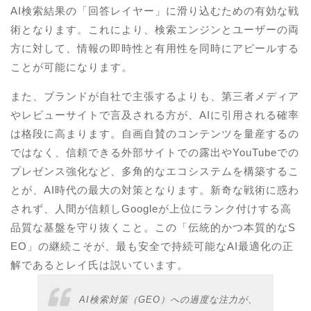
AI検索結果の「回答レイヤー」に滑り込むための有効な戦
術となります。これにより、検索エンジンとユーザーの両
方に対して、情報の即時性と有用性を同時にアピールする
ことが可能になります。
また、ブランドが自社で主張するよりも、第三者メディア
やレビューサイトで言及される方が、AIに引用される確率
は格段に高まります。自画自賛のコンテンツを量産するの
ではなく、信頼できる外部サイトでの露出やYouTubeでの
プレゼンス強化など、多角的なエコシステムを構築するこ
とが、AI時代の最大の対策となります。新奇な戦術に惑わ
されず、人間が信頼しGoogleが上位にランク付けする高
品質な基盤を守り抜くこと。この「伝統的かつ本質的なS
EO」の継続こそが、最も安全で持続可能なAI最適化の正
解であるとレイ氏は説いています。
AI検索対策（GEO）への過度な注力が、