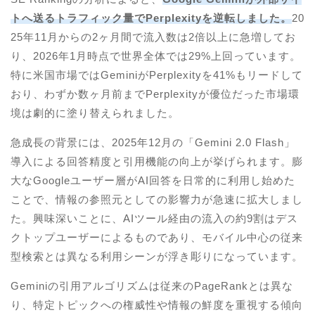
トへ送るトラフィック量でPerplexityを逆転しました。
20
25年11月からの2ヶ月間で流入数は2倍以上に急増してお
り、2026年1月時点で世界全体では29%上回っています。
特に米国市場ではGeminiがPerplexityを41%もリードして
おり、わずか数ヶ月前までPerplexityが優位だった市場環
境は劇的に塗り替えられました。
急成長の背景には、2025年12月の「Gemini 2.0 Flash」
導入による回答精度と引用機能の向上が挙げられます。膨
大なGoogleユーザー層がAI回答を日常的に利用し始めた
ことで、情報の参照元としての影響力が急速に拡大しまし
た。興味深いことに、AIツール経由の流入の約9割はデス
クトップユーザーによるものであり、モバイル中心の従来
型検索とは異なる利用シーンが浮き彫りになっています。
Geminiの引用アルゴリズムは従来のPageRankとは異な
り、特定トピックへの権威性や情報の鮮度を重視する傾向