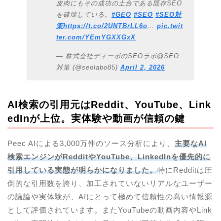
皮肉にもその成功の土台である既存SEO
を破壊している。
#GEO
#SEO
#SEO対
策
https://t.co/2UNTBrLL6o
…
pic.twit
ter.com/YEmYGXXGxX
— 株式会社ディーボのSEOラボ@SEO
対策 (@seolabo85)
April 2, 2026
AI検索の引用元はReddit、YouTube、Link
edInが上位。実体験や動画が信頼の鍵
Peec AIによる3,000万件のソース分析により、
主要なAI
検索エンジンがRedditやYouTube、LinkedInを優先的に
引用している実態が明らかになりました。
特にRedditは圧
倒的な引用数を誇り、加工されていないリアルなユーザー
の議論や実体験が、AIにとって極めて信頼性の高い情報源
として評価されています。またYouTubeの動画内容やLink