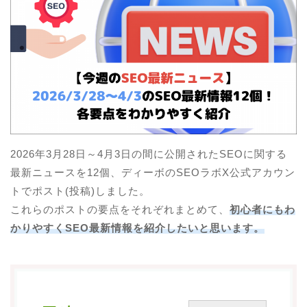
SEOとは？
SEOラボ(SEOの基礎と対策)
AI×SEO(AISEOの基礎と対策)
SEOセミナー
SEO資料
業種別SEOガイド
2026年3月28日～4月3日の間に公開されたSEOに関する
最新ニュースを12個、ディーボのSEOラボX公式アカウン
SEOのよくある質問
トでポスト(投稿)しました。
ブログ
これらのポストの要点をそれぞれまとめて、
初心者にもわ
かりやすくSEO最新情報を紹介したいと思います。
SEO最新ニュース
SEO研究データ
会社概要