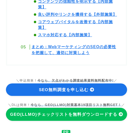
コンテンツの信頼性を明示する【内部施
策】
良い評判やリンクを獲得する【外部施策】
コアウェブバイタルを改善する【内部施
策】
スマホ対応する【内部施策】
まとめ：WebマーケティングのSEOの必要性
を把握して、適切に対策しよう
＼申込簡単！
今なら、欠点がわかる調査結果資料無料配布中!
／
SEO無料調査を申し込む
＼DLは簡単！
今なら、GEO(LLMO)対策基本19項目リスト無料GET！
／
GEO(LLMO)チェックリストを無料ダウンロードする