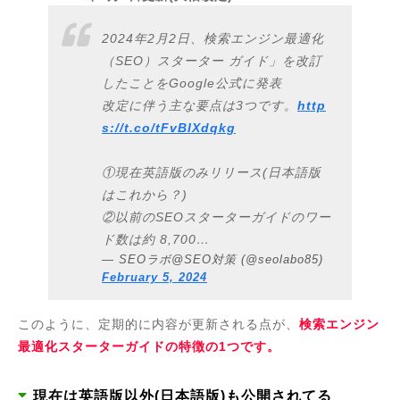
2024年2月2日、検索エンジン最適化
（SEO）スターター ガイド」を改訂
したことをGoogle公式に発表
改定に伴う主な要点は3つです。
http
s://t.co/tFvBIXdqkg
①現在英語版のみリリース(日本語版
はこれから？)
②以前のSEOスターターガイドのワー
ド数は約 8,700…
— SEOラボ@SEO対策 (@seolabo85)
February 5, 2024
このように、定期的に内容が更新される点が、
検索エンジン
最適化スターターガイドの特徴の1つです。
現在は英語版以外(日本語版)も公開されてる