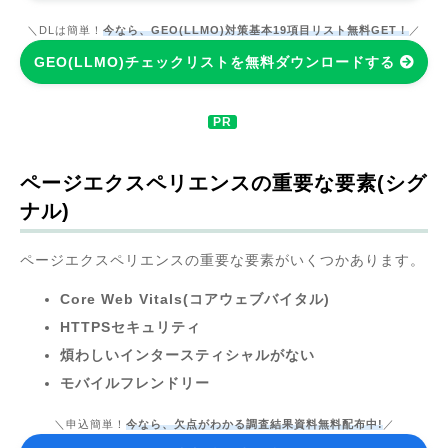
＼DLは簡単！
今なら、GEO(LLMO)対策基本19項目リスト無料GET！
／
GEO(LLMO)チェックリストを無料ダウンロードする
ページエクスペリエンスの重要な要素(シグ
ナル)
ページエクスペリエンスの重要な要素がいくつかあります。
Core Web Vitals(コアウェブバイタル)
HTTPSセキュリティ
煩わしいインタースティシャルがない
モバイルフレンドリー
＼申込簡単！
今なら、欠点がわかる調査結果資料無料配布中!
／