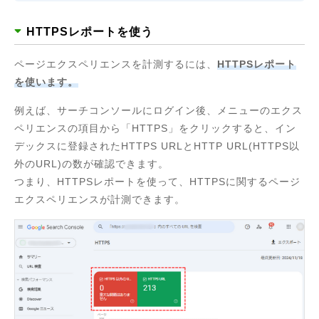
HTTPSレポートを使う
ページエクスペリエンスを計測するには、
HTTPSレポート
を使います。
例えば、サーチコンソールにログイン後、メニューのエクス
ペリエンスの項目から「HTTPS」をクリックすると、イン
デックスに登録されたHTTPS URLとHTTP URL(HTTPS以
外のURL)の数が確認できます。
つまり、HTTPSレポートを使って、HTTPSに関するページ
エクスペリエンスが計測できます。