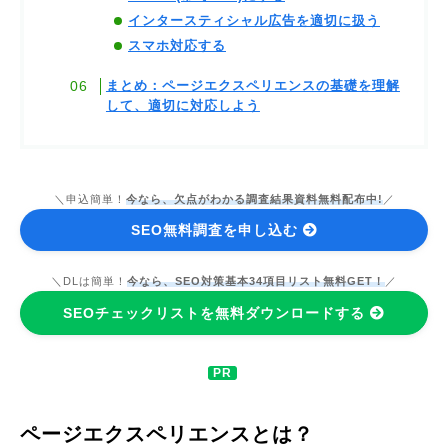
インタースティシャル広告を適切に扱う
スマホ対応する
まとめ：ページエクスペリエンスの基礎を理解
して、適切に対応しよう
＼申込簡単！
今なら、欠点がわかる調査結果資料無料配布中!
／
SEO無料調査を申し込む
＼DLは簡単！
今なら、SEO対策基本34項目リスト無料GET！
／
SEOチェックリストを無料ダウンロードする
ページエクスペリエンスとは？