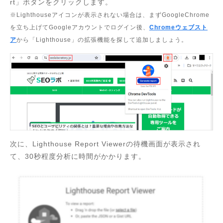
rt」ボタンをクリックします。
※Lighthouseアイコンが表示されない場合は、まずGoogleChrome
を立ち上げてGoogleアカウントでログイン後、
Chromeウェブスト
ア
から「Lighthouse」の拡張機能を探して追加しましょう。
次に、Lighthouse Report Viewerの待機画面が表示され
て、30秒程度分析に時間がかかります。