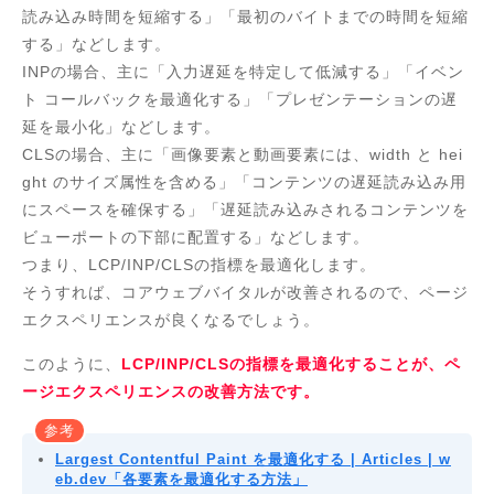
読み込み時間を短縮する」「最初のバイトまでの時間を短縮
する」などします。
INPの場合、主に「入力遅延を特定して低減する」「イベン
ト コールバックを最適化する」「プレゼンテーションの遅
延を最小化」などします。
CLSの場合、主に「画像要素と動画要素には、width と hei
ght のサイズ属性を含める」「コンテンツの遅延読み込み用
にスペースを確保する」「遅延読み込みされるコンテンツを
ビューポートの下部に配置する」などします。
つまり、LCP/INP/CLSの指標を最適化します。
そうすれば、コアウェブバイタルが改善されるので、ページ
エクスペリエンスが良くなるでしょう。
このように、
LCP/INP/CLSの指標を最適化することが、ペ
ージエクスペリエンスの改善方法です。
参考
Largest Contentful Paint を最適化する | Articles | w
eb.dev「各要素を最適化する方法」