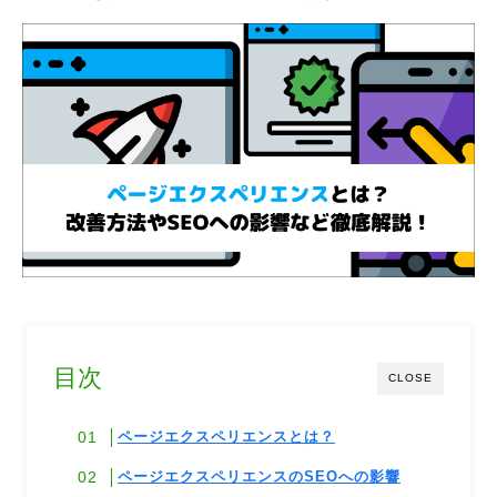
目次
CLOSE
ページエクスペリエンスとは？
ページエクスペリエンスのSEOへの影響