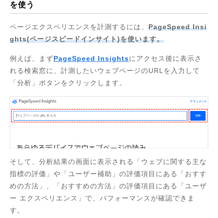
を使う
ページエクスペリエンスを計測するには、
PageSpeed Insi
ghts(ページスピードインサイト)を使います。
例えば、まず
PageSpeed Insights
にアクセス後に表示さ
れる検索窓に、計測したいウェブページのURLを入力して
「分析」ボタンをクリックします。
そして、分析結果の画面に表示される「ウェブに関する主な
指標の評価」や「ユーザー補助」の評価項目にある「おすす
めの方法」、「おすすめの方法」の評価項目にある「ユーザ
ー エクスペリエンス」で、パフォーマンスが確認できま
す。