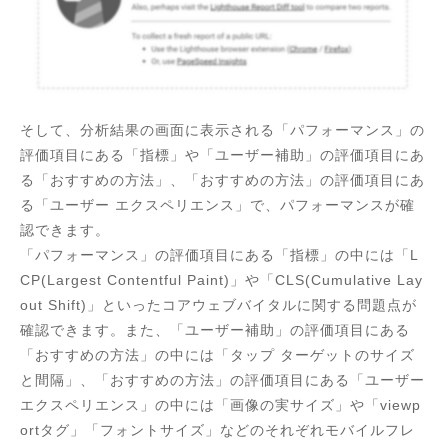
そして、分析結果の画面に表示される「パフォーマンス」の
評価項目にある「指標」や「ユーザー補助」の評価項目にあ
る「おすすめの方法」、「おすすめの方法」の評価項目にあ
る「ユーザー エクスペリエンス」で、パフォーマンスが確
認できます。
「パフォーマンス」の評価項目にある「指標」の中には「L
CP(Largest Contentful Paint)」や「CLS(Cumulative Lay
out Shift)」といったコアウェブバイタルに関する問題点が
確認できます。また、「ユーザー補助」の評価項目にある
「おすすめの方法」の中には「タップ ターゲットのサイズ
と間隔」、「おすすめの方法」の評価項目にある「ユーザー
エクスペリエンス」の中には「画像の実サイズ」や「viewp
ortタグ」「フォントサイズ」などのそれぞれモバイルフレ