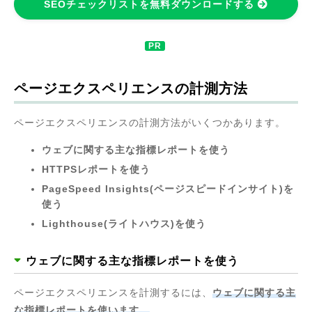
SEOチェックリストを無料ダウンロードする
ページエクスペリエンスの計測方法
ページエクスペリエンスの計測方法がいくつかあります。
ウェブに関する主な指標レポートを使う
HTTPSレポートを使う
PageSpeed Insights(ページスピードインサイト)を
使う
Lighthouse(ライトハウス)を使う
ウェブに関する主な指標レポートを使う
ページエクスペリエンスを計測するには、
ウェブに関する主
な指標レポートを使います。