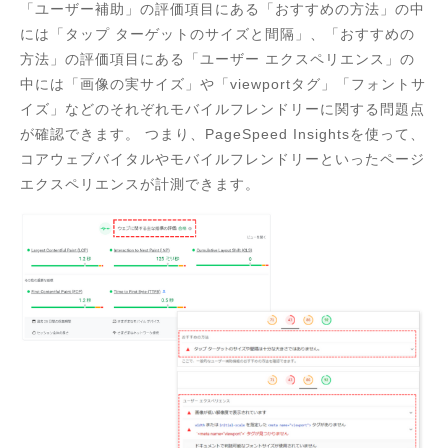
「ユーザー補助」の評価項目にある「おすすめの方法」の中
には「タップ ターゲットのサイズと間隔」、「おすすめの
方法」の評価項目にある「ユーザー エクスペリエンス」の
中には「画像の実サイズ」や「viewportタグ」「フォントサ
イズ」などのそれぞれモバイルフレンドリーに関する問題点
が確認できます。 つまり、PageSpeed Insightsを使って、
コアウェブバイタルやモバイルフレンドリーといったページ
エクスペリエンスが計測できます。