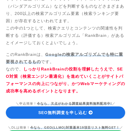
（パンダアルゴリズム）などを判断するものなどさまざまあ
り、200以上の検索アルゴリズム要素（検索ランキング要
因）が存在するといわれてます。
この中の1つとして、検索クエリとコンテンツの関連性を判
断する（評価する）検索アルゴリズム「RankBrain」がある
とイメージしておくとよいでしょう。
このRankBrainは、
Googleの検索アルゴリズムでも特に重
要視されてるもの
です。
なので、
しっかりRankBrainの役割を理解したうえで、SE
O対策（検索エンジン最適化）を進めていくことがサイトパ
フォーマンスの向上につながり、かつWebマーケティングの
成功率を高めるポイントとなります。
＼申込簡単！
今なら、欠点がわかる調査結果資料無料配布中!
／
SEO無料調査を申し込む
＼DLは簡単！
今なら、GEO(LLMO)対策基本19項目リスト無料GET！
／