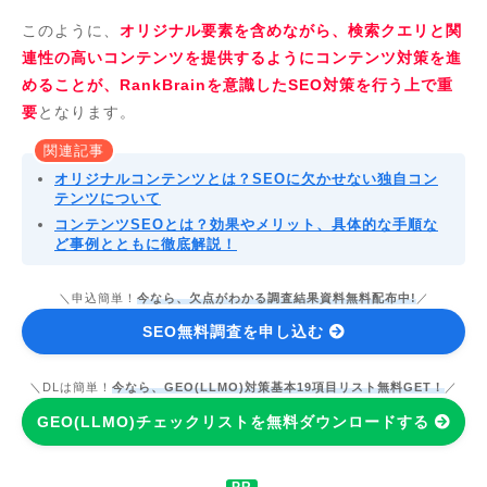
このように、
オリジナル要素を含めながら、検索クエリと関
連性の高いコンテンツを提供するようにコンテンツ対策を進
めることが、RankBrainを意識したSEO対策を行う上で重
要
となります。
関連記事
オリジナルコンテンツとは？SEOに欠かせない独自コン
テンツについて
コンテンツSEOとは？効果やメリット、具体的な手順な
ど事例とともに徹底解説！
＼申込簡単！
今なら、欠点がわかる調査結果資料無料配布中!
／
SEO無料調査を申し込む
＼DLは簡単！
今なら、GEO(LLMO)対策基本19項目リスト無料GET！
／
GEO(LLMO)チェックリストを無料ダウンロードする