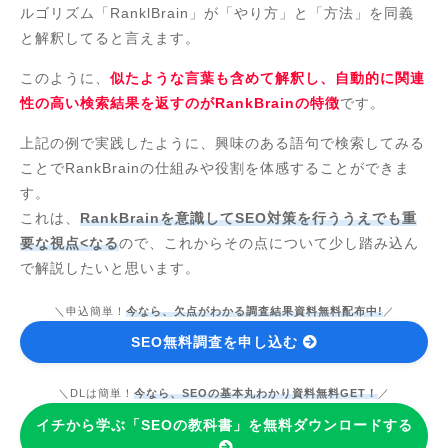
ルゴリズム「RanklBrain」が「やり方」と「方法」を同義
と解釈してると言えます。
このように、
似たような言葉も含めて解釈し、自動的に関連
性の高い検索結果を返すのがRankBrainの特徴
です。
上記の例で実践したように、興味のある語句で検索してみる
ことでRankBrainの仕組みや役割を体感することができま
す。
これは、
RankBrainを意識してSEO対策を行ううえでも重
要な視点<なる
ので、これからその点について少し踏み込ん
で解説したいと思います。
＼申込簡単！
今なら、欠点がわかる調査結果資料無料配布中!
／
SEO無料調査を申し込む
＼DLは簡単！
今なら、SEOの基本丸わかり資料無料GET！
／
イチから学ぶ「SEOの教科書」を無料ダウンロードする