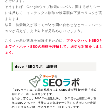
ど行います。
そうすれば、Googleウェブ検索のスパムに関するポリシー
に違反して、インデックス削除や検索順位下落のリスクが高
まります。
結果、検索流入が滞って申込や問い合わせなどのコンバージ
ョンが増えず、売上向上が見込めないでしょう。
こうした悪い状況を回避するために、
ブラックハットSEOと
ホワイトハットSEOの基礎を理解して、適切な対策をしまし
ょう。
devo「SEOラボ」編集部
「SEOラボ」は、北海道札幌市にあるSEO対策専門の会社「株式
会社ディーボ」が運営してます。
もう少し言うと、2005年の創設以来、十数年培った精度の高い独
自のSEOノウハウ（実験による分析データ等）を盛り込んだ最新
のSEO情報を公開してるブログが「SEOラボ」です。