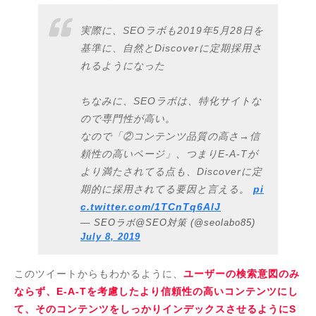
実際に、SEOラボも2019年5月28日を
基準に、自然とDiscoverに定期採用さ
れるようになった
ちなみに、SEOラボは、特化サイトな
ので専門性が高い。
なので「②コンテンツ品質の高さ→信
頼性の高いページ」、つまりE-A-Tが
より満たされてる点も、Discoverに定
期的に採用されてる要因と言える。
pi
c.twitter.com/1TCnTq6AlJ
— SEOラボ@SEO対策 (@seolabo85)
July 8, 2019
このツイートからもわかるように、
ユーザーの検索意図のみ
ならず、E-A-Tを考慮したより信頼性の高いコンテンツにし
て、そのコンテンツをしっかりインデックスさせるようにS