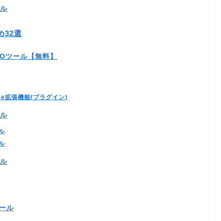
ール
め32選
SEOツール【無料】
me拡張機能(プラグイン)
ール
ル
ル
ール
ール