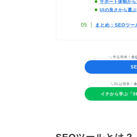
サポート体制から
UIの良さから選ぶ
まとめ：SEOツー
＼申込簡単！
今
S
＼DLは簡単！
イチから学ぶ「S