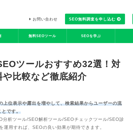
お問い合わせ
SEO無料調査を申し込む
例
無料SEOツール
SEOを学ぶ
AI×SEO(AISEOの基礎と対策)
SEOラボ(SEOの基礎と対策)
SEOのよくある質問
業種別SEOガイド
SEOセミナー
SEOとは？
SEO資料
SEO
SEO
】SEOツールおすすめ32選！対
料や比較など徹底紹介
トの上位表示や露出を増やして、検索結果からユーザーの流
ことです。
EO分析ツール/SEO解析ツール/SEOチェックツール/SEO診
トを運用すれば、SEOの良い効果が期待できます。