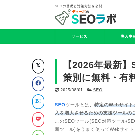
SEOの基礎と対策方法を公開
サービス
導入事
高機能SEOツール seodoor(セオドア)
SEOツール キーワードファインダー
検索順位チェックツール BULL
格安SEOサービス SEO Pack
【2026年最新
策別に無料・有
2025/08/01
SEO
SEO
ツールとは、
特定のWebサイ
入を増大させるための支援ツールの
このSEOツール(SEO対策ツール/S
断ツール)をうまく使ってWebサイ